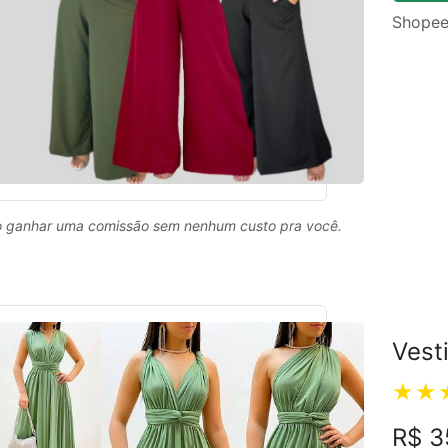
Shopee
 ganhar uma comissão sem nenhum custo pra você.
Vest
R$ 3