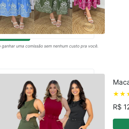
 ganhar uma comissão sem nenhum custo pra você.
Maca
R$ 1