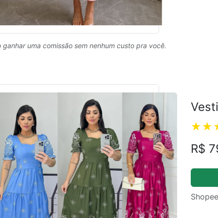
 ganhar uma comissão sem nenhum custo pra você.
Vest
R$ 7
Shopee
ual