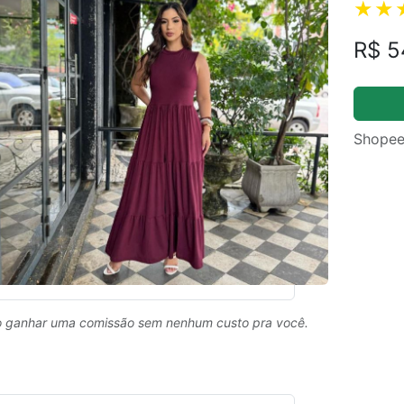
R$ 5
Shopee
 ganhar uma comissão sem nenhum custo pra você.