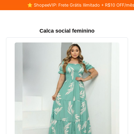
⭐ ShopeeVIP: Frete Grátis Ilimitado + R$10 OFF/mês
Calca social feminino