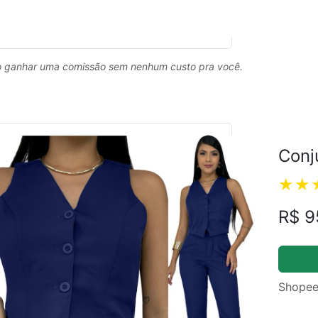
 ganhar uma comissão sem nenhum custo pra você.
Conj
R$ 9
Shopee
ual