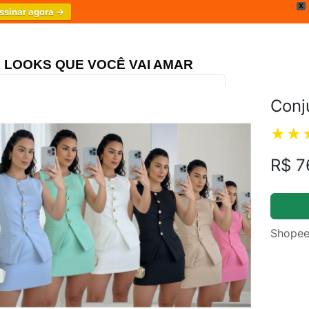
X
ssinar agora →
LOOKS QUE VOCÊ VAI AMAR
Conj
ongo Três Marias
4.8
R$ 7
Shopee
m.br