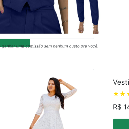
 ganhar uma comissão sem nenhum custo pra você.
Vest
R$ 1