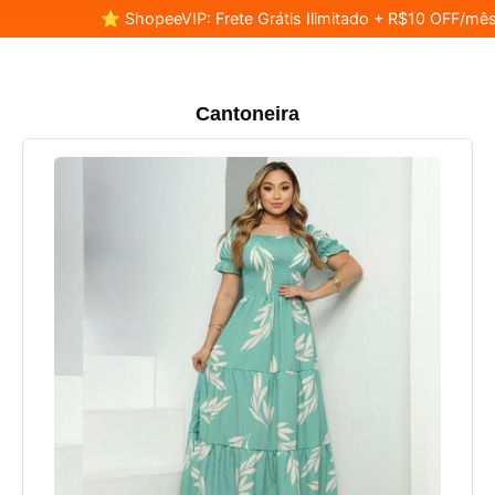
⭐ ShopeeVIP: Frete Grátis Ilimitado + R$10 OFF/mês
Cantoneira