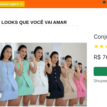
X
ssinar agora →
LOOKS QUE VOCÊ VAI AMAR
Conj
ongo Três Marias
4.8
R$ 7
Shopee
m.br