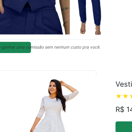
ual
 ganhar uma comissão sem nenhum custo pra você.
Vest
R$ 1