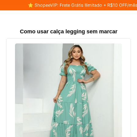
⭐ ShopeeVIP: Frete Grátis Ilimitado + R$10 OFF/mês
Como usar calça legging sem marcar