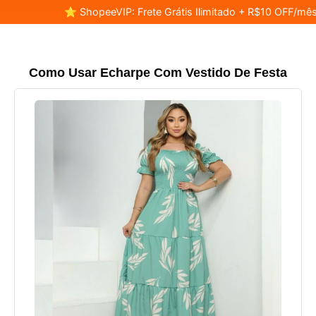
⭐ ShopeeVIP: Frete Grátis Ilimitado + R$10 OFF/mês
Como Usar Echarpe Com Vestido De Festa