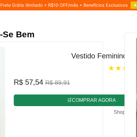
rete Grátis Ilimitado + R$10 OFF/mês + Benefícios Exclusivos
A
r-Se Bem
Vestido Feminino L
R$ 57,54
R$ 89,91
🛒COMPRAR AGORA
Shopee.co