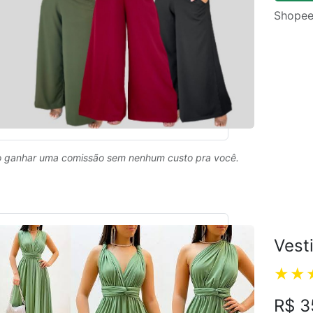
Shopee
 ganhar uma comissão sem nenhum custo pra você.
Vest
R$ 3