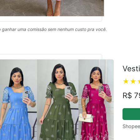
 ganhar uma comissão sem nenhum custo pra você.
Vest
R$ 7
Shopee
ual