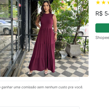
R$ 5
Shopee
 ganhar uma comissão sem nenhum custo pra você.