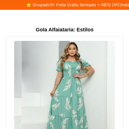
⭐ ShopeeVIP: Frete Grátis Ilimitado + R$10 OFF/mês
Gola Alfaiataria: Estilos