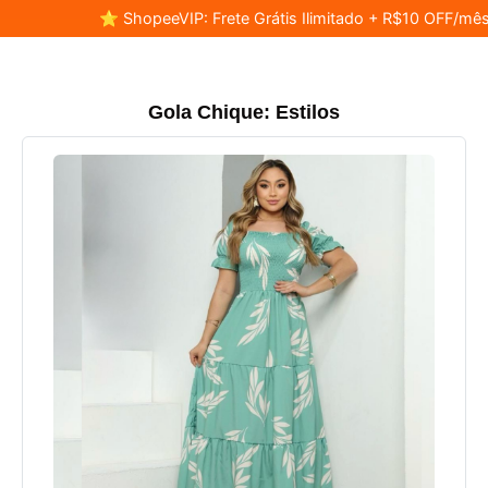
⭐ ShopeeVIP: Frete Grátis Ilimitado + R$10 OFF/mês
Gola Chique: Estilos