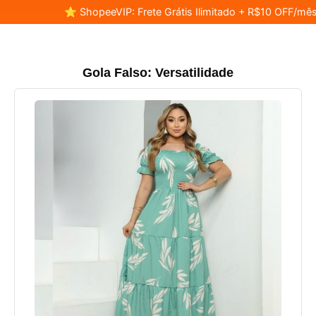
⭐ ShopeeVIP: Frete Grátis Ilimitado + R$10 OFF/mês
Gola Falso: Versatilidade