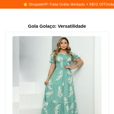
⭐ ShopeeVIP: Frete Grátis Ilimitado + R$10 OFF/mês
Gola Golaço: Versatilidade