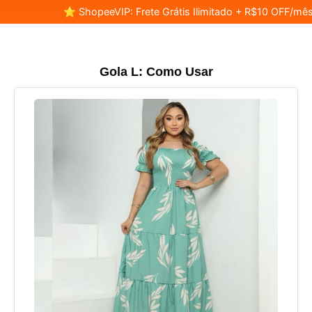
⭐ ShopeeVIP: Frete Grátis Ilimitado + R$10 OFF/mês
Gola L: Como Usar