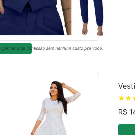
ual
 ganhar uma comissão sem nenhum custo pra você.
Vest
R$ 1