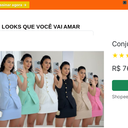
X
ssinar agora →
LOOKS QUE VOCÊ VAI AMAR
Conj
ongo Três Marias
4.8
R$ 7
Shopee
m.br