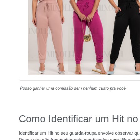
Posso ganhar uma comissão sem nenhum custo pra você.
Como Identificar um Hit 
Identificar um Hit no seu guarda-roupa envolve observar q
Peças que são frequentemente combinadas com diferentes 