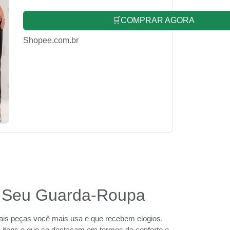
🛒COMPRAR AGORA
Shopee.com.br
no Seu Guarda-Roupa
uais peças você mais usa e que recebem elogios.
itens e que se destacam em termos de conforto e