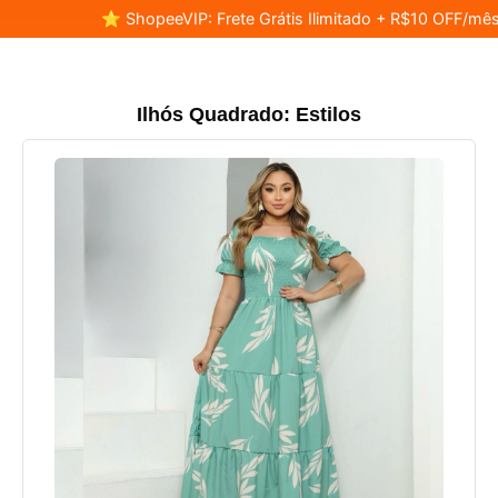
⭐ ShopeeVIP: Frete Grátis Ilimitado + R$10 OFF/mês
Ilhós Quadrado: Estilos