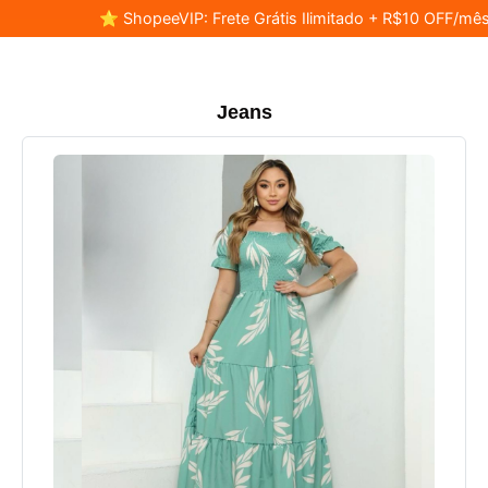
⭐ ShopeeVIP: Frete Grátis Ilimitado + R$10 OFF/mês
Jeans