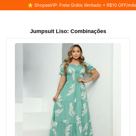
⭐ ShopeeVIP: Frete Grátis Ilimitado + R$10 OFF/mês
Jumpsuit Liso: Combinações