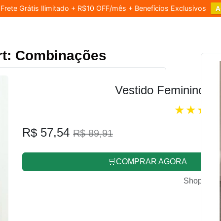
rete Grátis Ilimitado + R$10 OFF/mês + Benefícios Exclusivos
A
rt: Combinações
Vestido Feminino L
R$ 57,54
R$ 89,91
🛒COMPRAR AGORA
Shopee.co