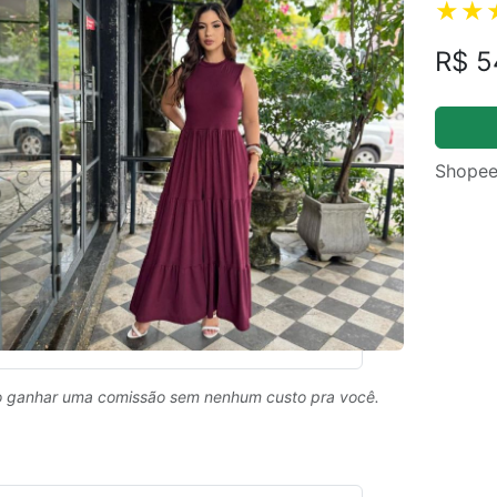
R$ 5
Shopee
 ganhar uma comissão sem nenhum custo pra você.