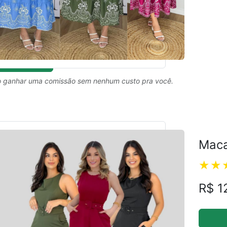
 ganhar uma comissão sem nenhum custo pra você.
Maca
R$ 1