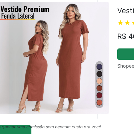
Vest
R$ 4
Shopee
 ganhar uma comissão sem nenhum custo pra você.