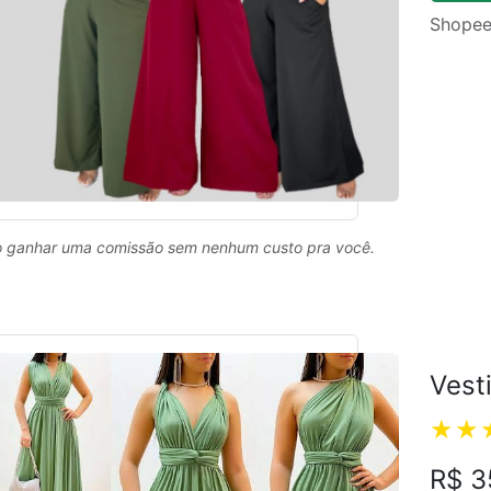
Shopee
 ganhar uma comissão sem nenhum custo pra você.
Vest
R$ 3