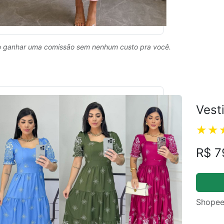
 ganhar uma comissão sem nenhum custo pra você.
Vest
R$ 7
Shopee
ual