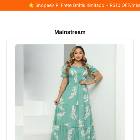
⭐ ShopeeVIP: Frete Grátis Ilimitado + R$10 OFF/mês
Mainstream