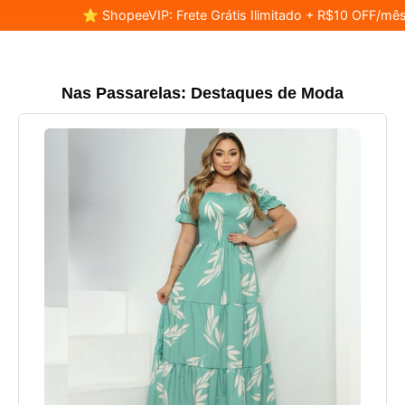
⭐ ShopeeVIP: Frete Grátis Ilimitado + R$10 OFF/mês
Nas Passarelas: Destaques de Moda