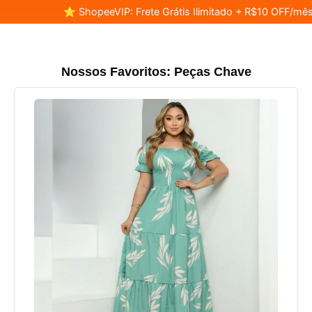
⭐ ShopeeVIP: Frete Grátis Ilimitado + R$10 OFF/mês
Nossos Favoritos: Peças Chave