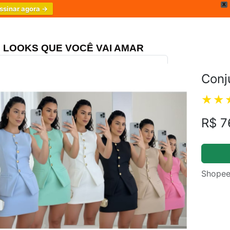
X
ssinar agora →
LOOKS QUE VOCÊ VAI AMAR
Conj
ongo Três Marias
4.8
R$ 7
Shopee
m.br