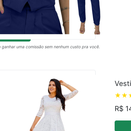
 ganhar uma comissão sem nenhum custo pra você.
Vest
R$ 1