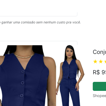
 ganhar uma comissão sem nenhum custo pra você.
Conj
R$ 9
Shopee
ual