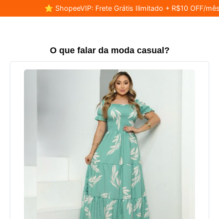
⭐ ShopeeVIP: Frete Grátis Ilimitado + R$10 OFF/mês
O que falar da moda casual?