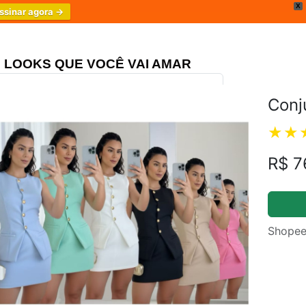
X
ssinar agora →
LOOKS QUE VOCÊ VAI AMAR
Conj
ongo Três Marias
R$ 7
4.8
Shopee
m.br