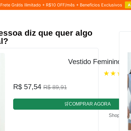
rete Grátis Ilimitado + R$10 OFF/mês + Benefícios Exclusivos
A
essoa diz que quer algo
l?
Vestido Feminino L
R$ 57,54
R$ 89,91
🛒COMPRAR AGORA
Shopee.co