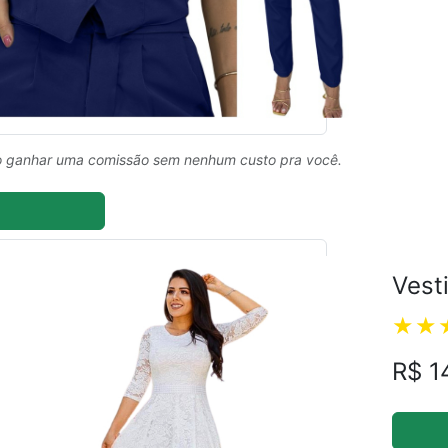
ual
 ganhar uma comissão sem nenhum custo pra você.
Vest
R$ 1