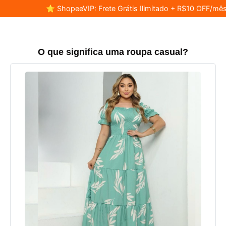
⭐ ShopeeVIP: Frete Grátis Ilimitado + R$10 OFF/mês
O que significa uma roupa casual?