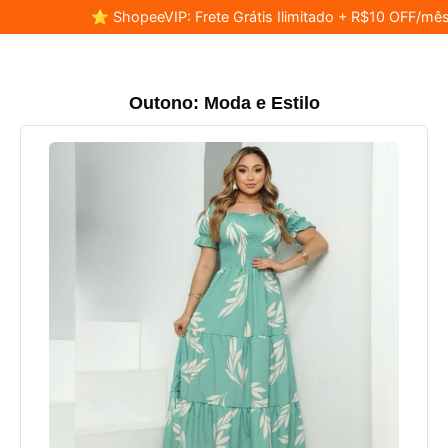
⭐ ShopeeVIP: Frete Grátis Ilimitado + R$10 OFF/mês
Outono: Moda e Estilo