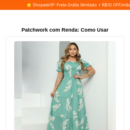
⭐ ShopeeVIP: Frete Grátis Ilimitado + R$10 OFF/mês
Patchwork com Renda: Como Usar