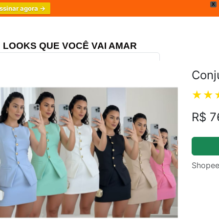
X
ssinar agora →
LOOKS QUE VOCÊ VAI AMAR
Conj
ongo Três Marias
4.8
R$ 7
Shopee
m.br