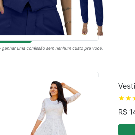
 ganhar uma comissão sem nenhum custo pra você.
Vest
R$ 1