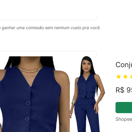
 ganhar uma comissão sem nenhum custo pra você.
Conj
R$ 9
Shopee
ual