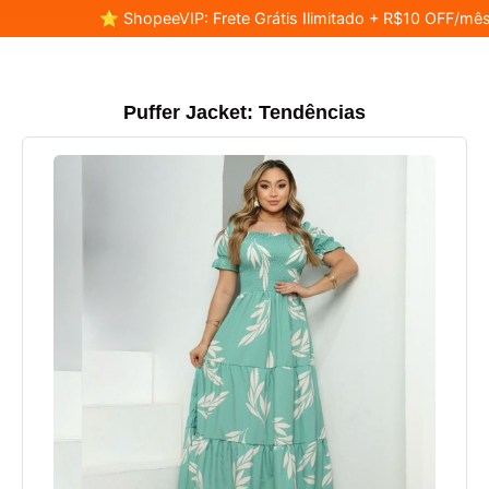
⭐ ShopeeVIP: Frete Grátis Ilimitado + R$10 OFF/mês
Puffer Jacket: Tendências