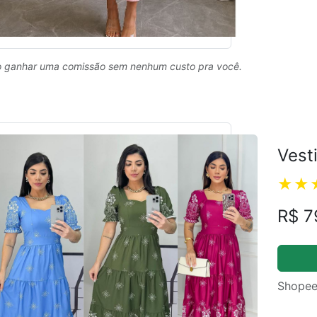
 ganhar uma comissão sem nenhum custo pra você.
Vest
R$ 7
Shopee
ual