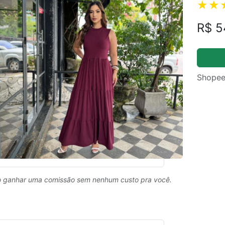
R$ 5
Shopee
 ganhar uma comissão sem nenhum custo pra você.