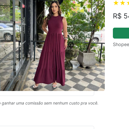
R$ 5
Shopee
 ganhar uma comissão sem nenhum custo pra você.