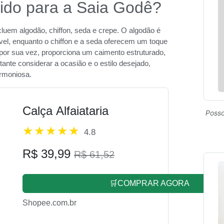
cido para a Saia Godê?
luem algodão, chiffon, seda e crepe. O algodão é
ável, enquanto o chiffon e a seda oferecem um toque
, por sua vez, proporciona um caimento estruturado,
tante considerar a ocasião e o estilo desejado,
armoniosa.
Calça Alfaiataria
Posso
4.8
R$ 39,99
R$ 61,52
🛒COMPRAR AGORA
Shopee.com.br