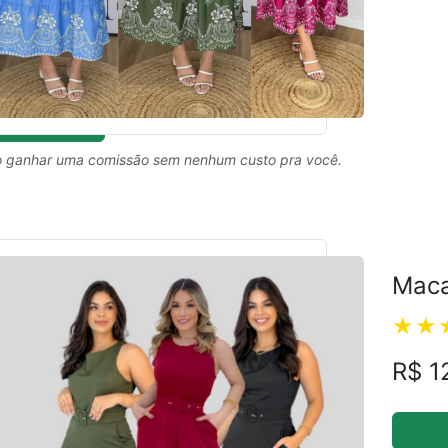
 ganhar uma comissão sem nenhum custo pra você.
Maca
R$ 1