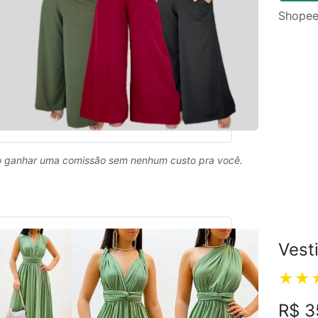
Shopee
 ganhar uma comissão sem nenhum custo pra você.
Vest
R$ 3