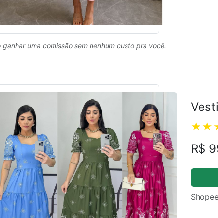
 ganhar uma comissão sem nenhum custo pra você.
Vest
R$ 9
Shopee
ual