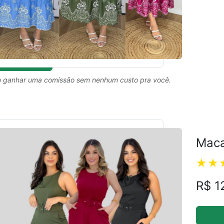
 ganhar uma comissão sem nenhum custo pra você.
Maca
R$ 1