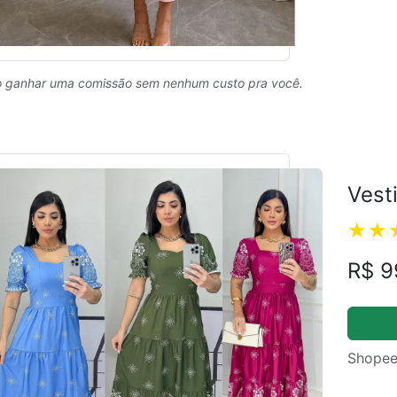
 ganhar uma comissão sem nenhum custo pra você.
Vest
R$ 9
Shopee
ual