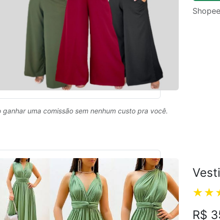
Shopee
 ganhar uma comissão sem nenhum custo pra você.
Vest
R$ 3