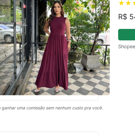
R$ 5
Shopee
 ganhar uma comissão sem nenhum custo pra você.