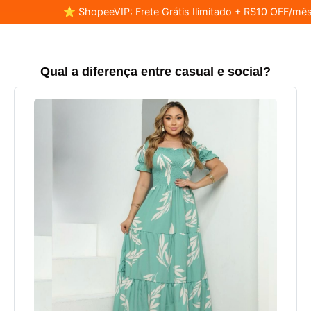
⭐ ShopeeVIP: Frete Grátis Ilimitado + R$10 OFF/mês
Qual a diferença entre casual e social?