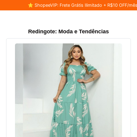
⭐ ShopeeVIP: Frete Grátis Ilimitado + R$10 OFF/mês
Redingote: Moda e Tendências