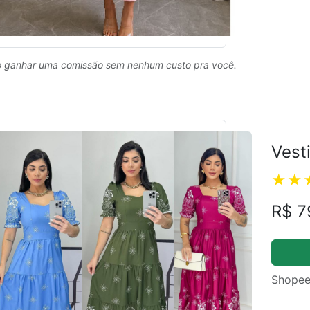
 ganhar uma comissão sem nenhum custo pra você.
Vest
R$ 7
Shopee
ual