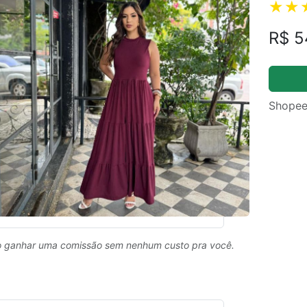
R$ 5
Shopee
 ganhar uma comissão sem nenhum custo pra você.