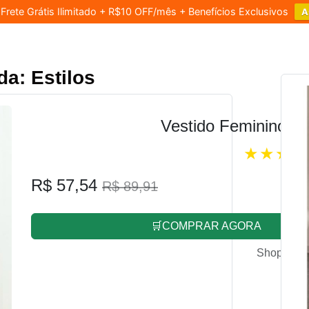
rete Grátis Ilimitado + R$10 OFF/mês + Benefícios Exclusivos
A
a: Estilos
Vestido Feminino L
R$ 57,54
R$ 89,91
🛒COMPRAR AGORA
Shopee.co