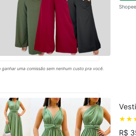
Shopee
 ganhar uma comissão sem nenhum custo pra você.
Vest
R$ 3