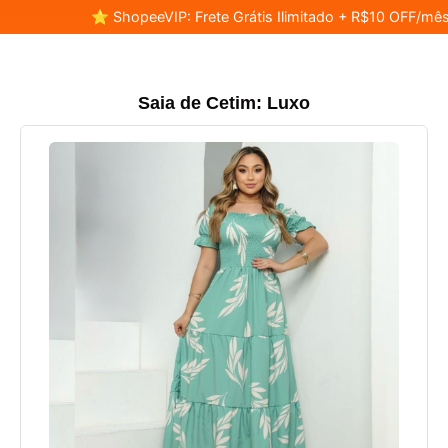
⭐ ShopeeVIP: Frete Grátis Ilimitado + R$10 OFF/mês
Saia de Cetim: Luxo