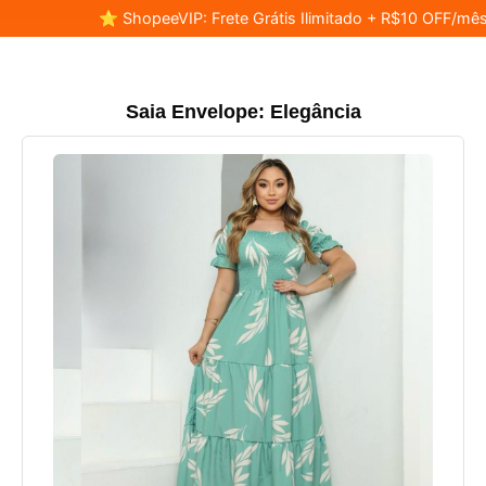
⭐ ShopeeVIP: Frete Grátis Ilimitado + R$10 OFF/mês
Saia Envelope: Elegância