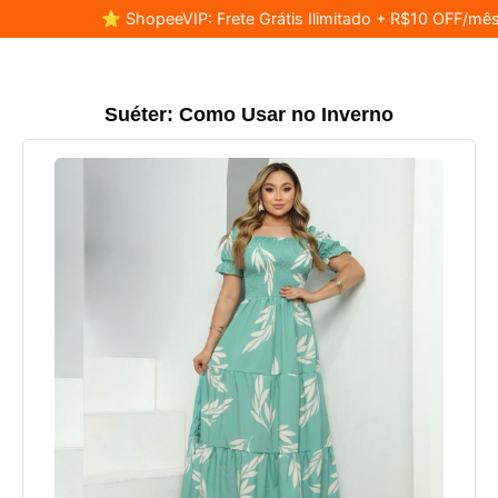
⭐ ShopeeVIP: Frete Grátis Ilimitado + R$10 OFF/mês
Suéter: Como Usar no Inverno