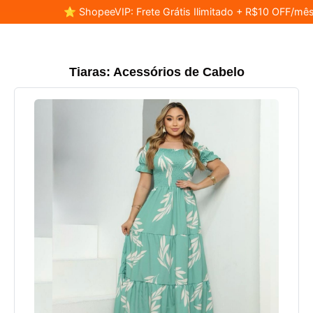
⭐ ShopeeVIP: Frete Grátis Ilimitado + R$10 OFF/mês
Tiaras: Acessórios de Cabelo