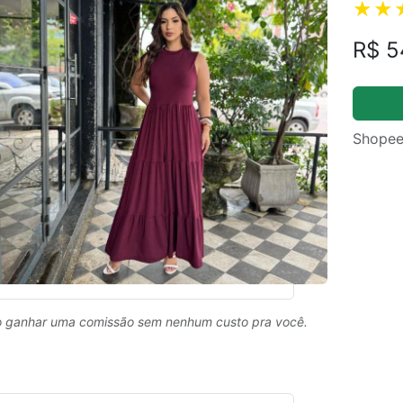
R$ 5
Shopee
 ganhar uma comissão sem nenhum custo pra você.