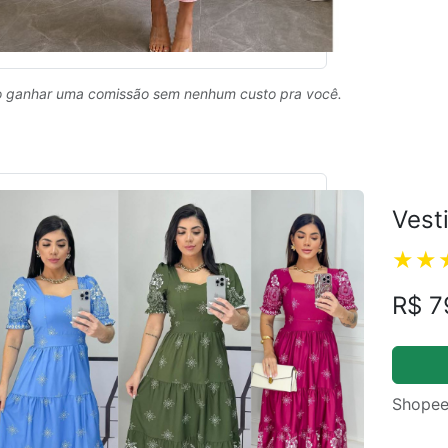
 ganhar uma comissão sem nenhum custo pra você.
Vest
R$ 7
Shopee
ual