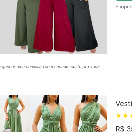
Shopee
 ganhar uma comissão sem nenhum custo pra você.
Vest
R$ 3