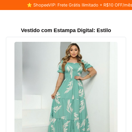
⭐ ShopeeVIP: Frete Grátis Ilimitado + R$10 OFF/mês
Vestido com Estampa Digital: Estilo