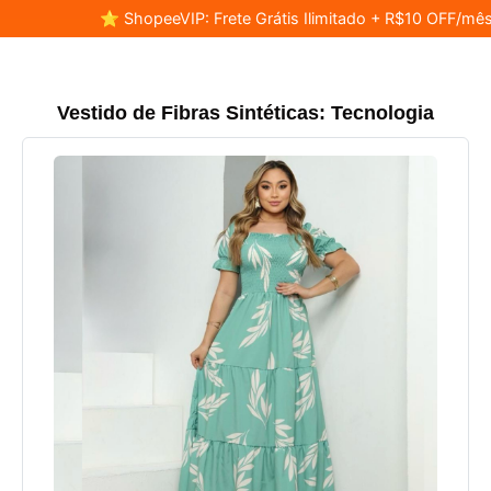
⭐ ShopeeVIP: Frete Grátis Ilimitado + R$10 OFF/mês
Vestido de Fibras Sintéticas: Tecnologia