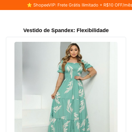
⭐ ShopeeVIP: Frete Grátis Ilimitado + R$10 OFF/mês
Vestido de Spandex: Flexibilidade