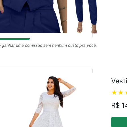
 ganhar uma comissão sem nenhum custo pra você.
Vest
R$ 1