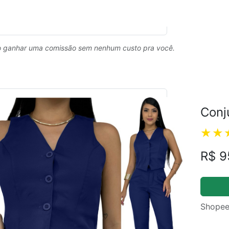
 ganhar uma comissão sem nenhum custo pra você.
Conj
R$ 9
Shopee
ual