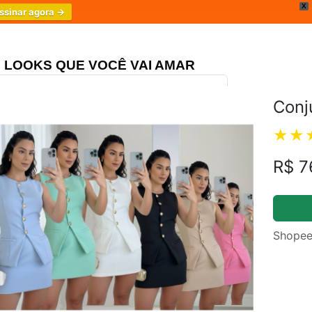
X
ssinar agora →
LOOKS QUE VOCÊ VAI AMAR
Conj
ongo Três Marias
4.8
R$ 7
Shopee
m.br