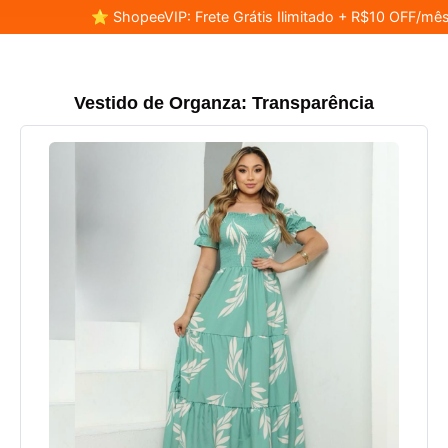
⭐ ShopeeVIP: Frete Grátis Ilimitado + R$10 OFF/mês
Vestido de Organza: Transparência