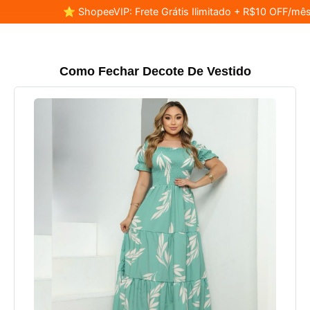
⭐ ShopeeVIP: Frete Grátis Ilimitado + R$10 OFF/mês
Como Fechar Decote De Vestido