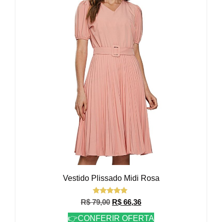
Vestido Plissado Midi Rosa
Avaliação
R$
79,00
R$
66,36
5.00
de 5
👉CONFERIR OFERTA