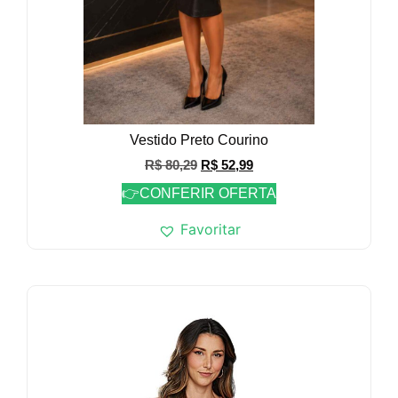
Vestido Preto Courino
R$
80,29
R$
52,99
👉CONFERIR OFERTA
Favoritar