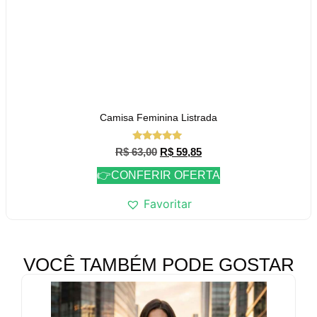
Camisa Feminina Listrada
Avaliação
R$
63,00
R$
59,85
5.00
de 5
👉CONFERIR OFERTA
Favoritar
VOCÊ TAMBÉM PODE GOSTAR