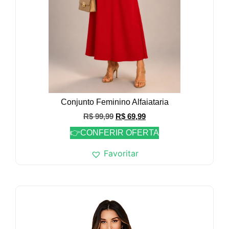
Conjunto Feminino Alfaiataria
R$
99,99
R$
69,99
👉CONFERIR OFERTA
Favoritar