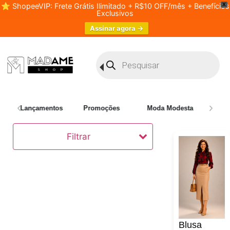
⭐ ShopeeVIP: Frete Grátis Ilimitado + R$10 OFF/mês + Benefícios
X
Exclusivos
Assinar agora →
Lançamentos
Promoções
Moda Modesta
Plus 
Filtrar
Blusa