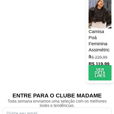
Camisa
Poá
Feminina
Assimétric
a
R$
229,99
R$
119,99
VER
DETA
LHES
ENTRE PARA O CLUBE MADAME
Toda semana enviamos uma seleção com os melhores
looks e tendências.