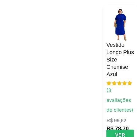
Vestido
Longo Plus
Size
Chemise
Azul
(
3
Avaliado
3
como
5.00
avaliações
de 5, com
baseado
de clientes)
em
avaliações
de clientes
R$
99,62
R$
78,70
VER