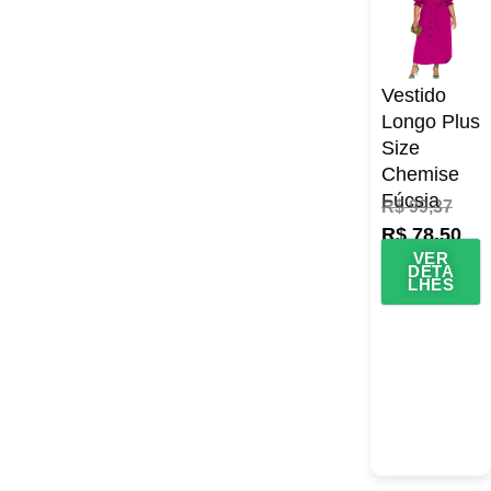
Vestido
Longo Plus
Size
Chemise
Fúcsia
R$
99,37
R$
78,50
VER
DETA
LHES