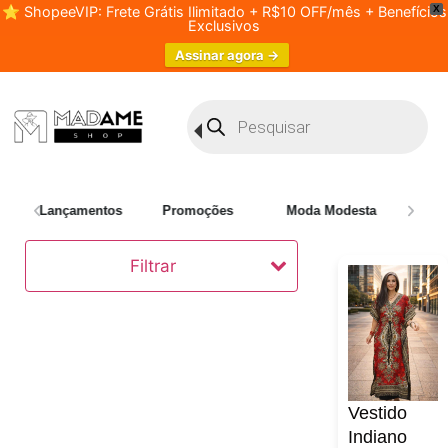
⭐ ShopeeVIP: Frete Grátis Ilimitado + R$10 OFF/mês + Benefícios
X
Exclusivos
Assinar agora →
Lançamentos
Promoções
Moda Modesta
Plus 
Filtrar
Vestido
Indiano