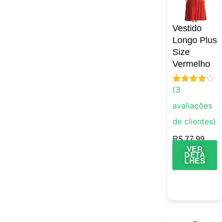
Vestido
Longo Plus
Size
Vermelho
(
3
Avaliado
3
como
4.67
avaliações
de 5, com
baseado
de clientes)
em
avaliações
de
R$
77,99
clientes
VER
DETA
LHES