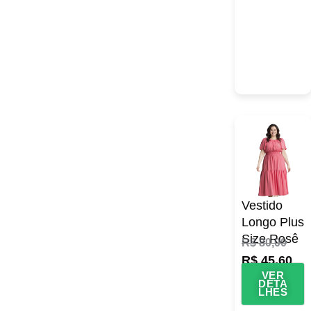
Vestido
Longo Plus
Size Rosê
R$
80,00
R$
45,60
VER
DETA
LHES