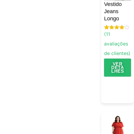
Vestido
Jeans
Longo
(
11
Avaliado
11
como
4.91
avaliações
de 5, com
baseado
de clientes)
em
avaliações
de clientes
VER
DETA
LHES