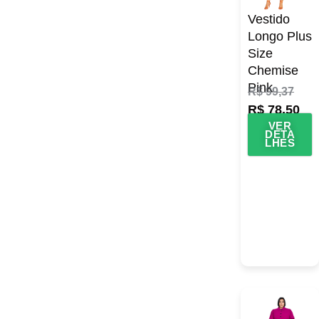
Vestido
Longo Plus
Size
Chemise
Pink
R$
99,37
R$
78,50
VER
DETA
LHES