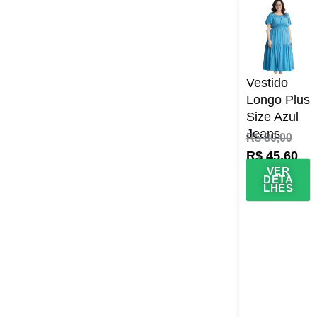
Vestido
Longo Plus
Size Azul
Jeans
R$
80,00
R$
45,60
VER
DETA
LHES