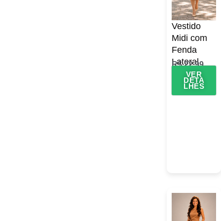
Vestido
Midi com
Fenda
Lateral
R$
22,99
VER
DETA
LHES