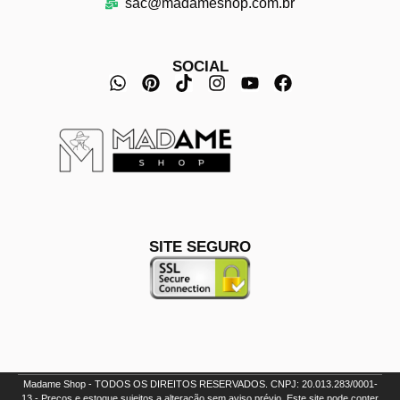
sac@madameshop.com.br
SOCIAL
SITE SEGURO
Madame Shop - TODOS OS DIREITOS RESERVADOS. CNPJ: 20.013.283/0001-
13 - Preços e estoque sujeitos a alteração sem aviso prévio. Este site pode conter