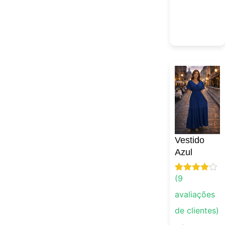
Vestido
Azul
(
9
Avaliado
9
como
4.89
avaliações
de 5, com
baseado
de clientes)
em
avaliações