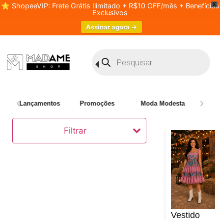
⭐ ShopeeVIP: Frete Grátis Ilimitado + R$10 OFF/mês + Benefícios
X
Exclusivos
Assinar agora →
Lançamentos
Promoções
Moda Modesta
Plus 
Filtrar
Vestido